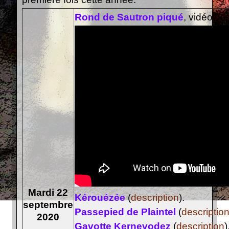
Rond de Sautron piqué
, vidéo :
Mardi 22
Kérouézée
(
description
).
septembre
Passepied de Plaintel
(
descriptio
2020
Gavotte Kernevodez
(
description
)