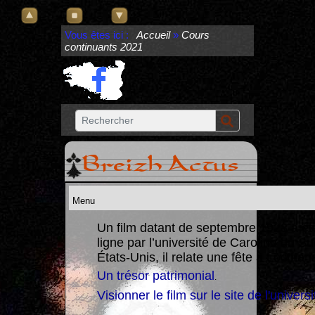
Vous êtes ici :
Accueil
»
Cours
continuants 2021
Breizh Actus
Un film datant de septembre 1928 a ét
ligne par l’université de Caroline du S
re un
États-Unis, il relate une fête à Locmari
Un trésor patrimonial
.
Visionner le film sur le site de l'universi