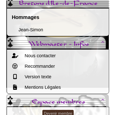
Bretons d'Ile-de-France
Hommages
Jean-Simon
Webmaster - Infos

Nous contacter
Recommander
Version texte
Mentions Légales
Espace membres

Devenir membre