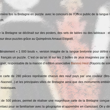
emière fois la Bretagne en puzzle avec le concours de l'Office public de la langue 
zh.
e la Bretagne se déclinait sur des posters, des sets de tables ou des tableaux : el
sur deux puzzles grâce au Quimpérois Arnaud Elégoët.
ittéralement « 1 000 bouts », version imagée de la langue bretonne pour définir 
rançais un puzzle. C’est ce qu’on lit sur les 2 boîtes de jeux imaginées par le
goët, responsable de la maison d’édition associative
Bannoù Heol
(Rayons de sole
e carte de 280 pièces représente chacun des neuf pays par une couleur (Bro
-Naoned...) et les principales villes de Bretagne ainsi que des monuments emblé
 historiques.
ort de 500 pièces, permet de réaliser une magnifique carte de la Bretagne conçue
nlaez pour se familiariser avec la géographie et apprendre en s'amusant. On y d