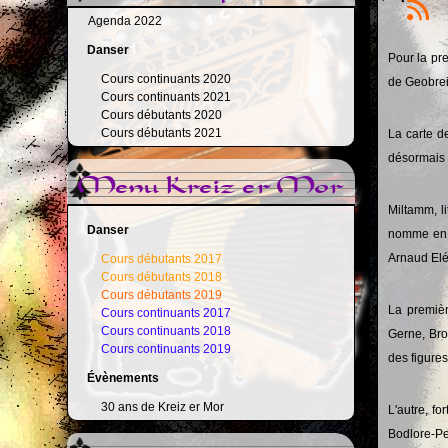
Agenda 2022
Danser
Pour la pr
Cours continuants 2020
de Geobrei
Cours continuants 2021
Cours débutants 2020
Cours débutants 2021
La carte d
désormais 
Menu Kreiz er Mor
Miltamm, l
Danser
nomme en f
Arnaud Elé
Cours débutants 2017
Cours débutants 2018
Cours débutants 2019
La premièr
Cours continuants 2017
Cours continuants 2018
Gerne, Bro
Cours continuants 2019
des figures
Évènements
30 ans de Kreiz er Mor
L'autre, f
Bodlore-Pe