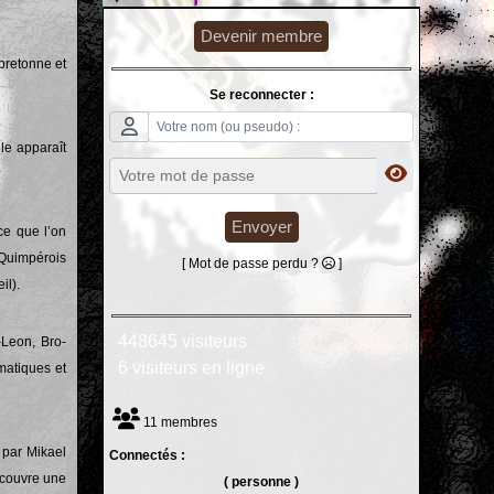
Devenir membre
bretonne et
Se reconnecter :
le apparaît
Envoyer
ce que l’on
 Quimpérois
[ Mot de passe perdu ?
]
il).
448645 visiteurs
-Leon, Bro-
6 visiteurs en ligne
matiques et
11 membres
 par Mikael
Connectés :
écouvre une
( personne )