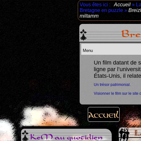
Vous êtes ici :
Accueil
»
L
Bretagne en puzzle
»
Breiz
miltamm
Bre
Un film datant de 
ligne par l’univers
 remettre un train âgé sur les rails
.
États-Unis, il rela
Un trésor patrimonial
.
Visionner le film sur le site 
Accueil
L
KeM au quotidien