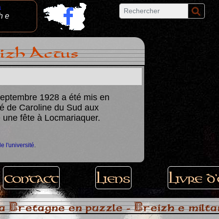
a
h e
izh Actus
septembre 1928 a été mis en
Championnat d
ité de Caroline du Sud aux
en Bretagne fo
te une fête à Locmariaquer.
Une épreuve insolite 
de l'université
.
Contact
Liens
Livre d
a Bretagne en puzzle - Breizh e milt