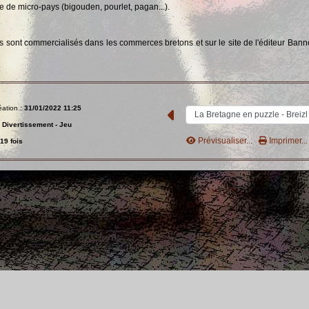
e de micro-pays (bigouden, pourlet, pagan...).
s sont commercialisés dans les commerces bretons et sur le site de l'éditeur Bann
.
éation :
31/01/2022 11:25
:
Divertissement - Jeu
Prévisualiser...
Imprimer...
19 fois