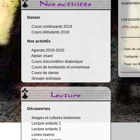
Nos activités
quarantain
Danser
Les puzzle
Cours continuants 2019
cette page
Cours débutants 2019
Nos activités
Date de cr
Agenda 2019-2020
Atelier chant
Catégorie 
Cours d'accordéon diatonique
Page lue
3
Cours de bombarde et cornemuse
Cours de danse
Groupe scénique
Lecture
Découvertes
Images et cultures bretonnes
Lecture enfants 1
Lecture enfants 2
Livres marins