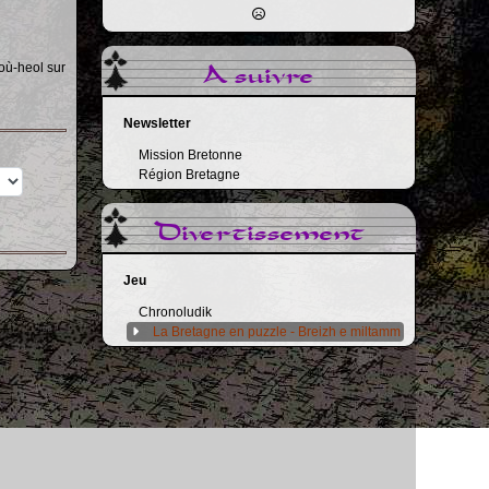
A suivre
où-heol sur
Newsletter
Mission Bretonne
Région Bretagne
Divertissement
Jeu
Chronoludik
La Bretagne en puzzle - Breizh e miltamm