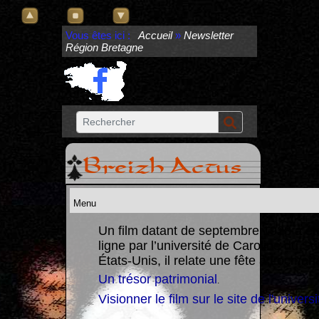
Vous êtes ici :
Accueil
»
Newsletter
Région Bretagne
Breizh Actus
Un film datant de septembre 1928 a ét
ligne par l’université de Caroline du S
re un
États-Unis, il relate une fête à Locmari
Un trésor patrimonial
.
Visionner le film sur le site de l'universi