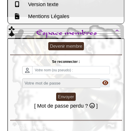
Version texte
Mentions Légales
Espace membres

Devenir membre
Se reconnecter :
Envoyer
[ Mot de passe perdu ?
]
448783 visiteurs