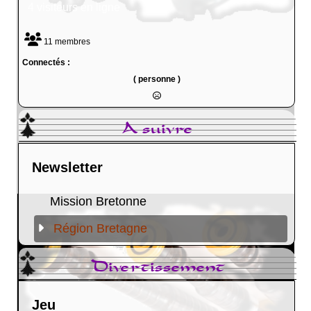
4 visiteurs en ligne
11 membres
Connectés :
( personne )
A suivre
Newsletter
Mission Bretonne
Région Bretagne
Divertissement
Jeu