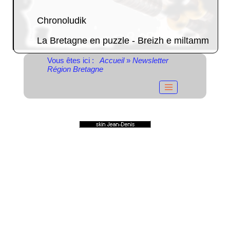
Chronoludik
La Bretagne en puzzle - Breizh e miltamm
Vous êtes ici :
Accueil
»
Newsletter
Région Bretagne
© 2004-2023
Propulsé par GuppY
Sous Licence Libre
CeCILL