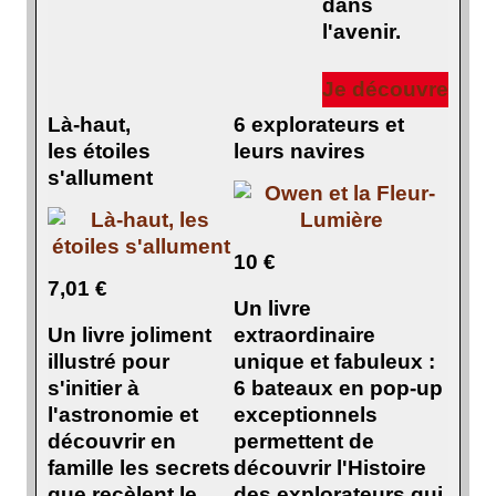
dans
l'avenir.
Je découvre
Là-haut,
6 explorateurs et
les étoiles
leurs navires
s'allument
10 €
7,01 €
Un livre
Un livre joliment
extraordinaire
illustré pour
unique et fabuleux :
s'initier à
6 bateaux en pop-up
l'astronomie et
exceptionnels
découvrir en
permettent de
famille les secrets
découvrir l'Histoire
que recèlent le
des explorateurs qui