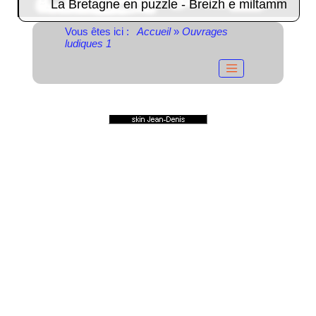
La Bretagne en puzzle - Breizh e miltamm
Vous êtes ici :
Accueil
»
Ouvrages
ludiques 1
© 2004-2023
Propulsé par GuppY
Sous Licence Libre
CeCILL