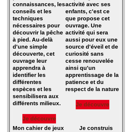
connaissances, les
activité avec ses
conseils et les
enfants, c'est ce
techniques
que propose cet
nécessaires pour
ouvrage. Une
découvrir la pêche
activité qui sera
à pied. Au-delà
aussi pour eux une
d'une simple
source d'éveil et de
découverte, cet
curiosité sans
ouvrage leur
cesse renouvelée
apprendra à
ainsi qu'un
identifier les
apprentissage de la
différentes
patience et du
espèces et les
respect de la nature
sensibilisera aux
différents milieux.
Je découvre
Je découvre
Mon cahier de jeux
Je construis