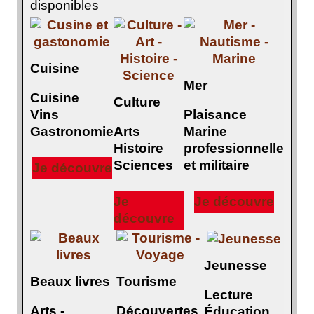
disponibles
Cuisine
Mer
Cuisine
Culture
Vins
Plaisance
Gastronomie
Arts
Marine
Histoire
professionnelle
Sciences
et militaire
Je découvre
Je
Je découvre
découvre
Jeunesse
Beaux livres
Tourisme
Lecture
Arts -
Découvertes
Éducation