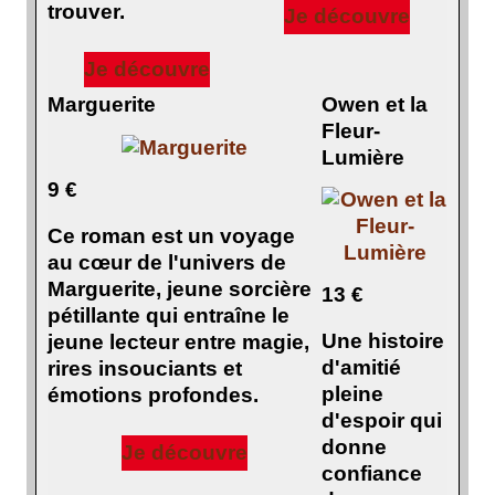
trouver.
Je découvre
Je découvre
Marguerite
Owen et la
Fleur-
Lumière
9 €
Ce roman est un voyage
au cœur de l'univers de
Marguerite, jeune sorcière
13 €
pétillante qui entraîne le
Une histoire
jeune lecteur entre magie,
d'amitié
rires insouciants et
pleine
émotions profondes.
d'espoir qui
donne
Je découvre
confiance