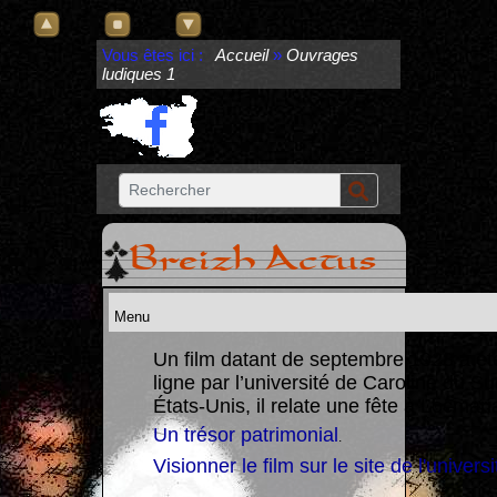
Vous êtes ici :
Accueil
»
Ouvrages
ludiques 1
Breizh Actus
Un film datant de septembre 1928 a ét
ligne par l’université de Caroline du S
re un
États-Unis, il relate une fête à Locmari
Un trésor patrimonial
.
Visionner le film sur le site de l'universi