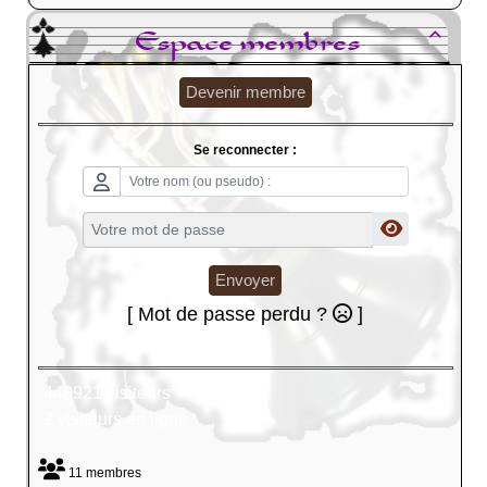
Espace membres

Devenir membre
Se reconnecter :
Envoyer
[ Mot de passe perdu ?
]
448921 visiteurs
2 visiteurs en ligne
11 membres