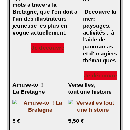
mots à travers la
Bretagne, que l'on doit à
Découvre la
l'un des illustrateurs
mer:
jeunesse les plus en
paysages,
vogue actuellement.
activités... à
l'aide de
panoramas
Je découvre
et d'imagiers
thématiques.
Je découvre
Amuse-toi !
Versailles,
La Bretagne
tout une histoire
5 €
5,50 €