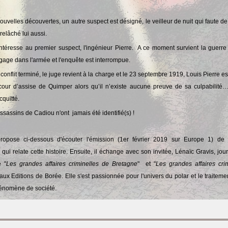
uvelles découvertes, un autre suspect est désigné, le veilleur de nuit qui faute d
relâché lui aussi.
intéresse au premier suspect, l'ingénieur Pierre. A ce moment survient la guerre
ngage dans l'armée et l'enquête est interrompue.
 conflit terminé, le juge revient à la charge et le 23 septembre 1919, Louis Pierre 
cour d’assise de Quimper alors qu’il n’existe aucune preuve de sa culpabilité…
cquitté.
ssassins de Cadiou n'ont jamais été identifié(s) !
ropose ci-dessous d'écouter l'émission
(1er février 2019 sur Europe 1
) de 
qui relate cette histoire. Ensuite, il échange avec son invitée, Lénaïc Gravis, jour
e "
Les grandes affaires criminelles de Bretagne
" et "
Les grandes affaires cri
aux Editions de Borée. Elle s'est passionnée pour l'univers du polar et le traitem
nomène de société.