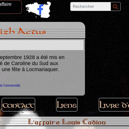
affaire
izh Actus
septembre 1928 a été mis en
Championnat d
ité de Caroline du Sud aux
en Bretagne fo
te une fête à Locmariaquer.
Une épreuve insolite 
de l'université
.
Contact
Liens
Livre d
L'affaire Louis Cadiou