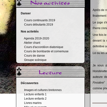
Nos activités
Après de no
Danser
finalement 
Cours continuants 2019
Le juge s'
Cours débutants 2019
Pierre s'e
Nos activités
Une fois le
Agenda 2019-2020
devant la 
Atelier chant
définitive a
Cours d'accordéon diatonique
Cours de bombarde et cornemuse
Le ou les a
Cours de danse
Groupe scénique
Je vous p
Lecture
Hondelatte 
auteure d
Finistère
" 
Découvertes
comme phé
Images et cultures bretonnes
Lecture enfants 1
Lecture enfants 2
Livres marins