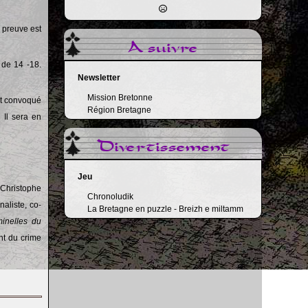
e preuve est
A suivre
 de 14 -18.
Newsletter
Mission Bretonne
est convoqué
Région Bretagne
 Il sera en
Divertissement
Jeu
Christophe
Chronoludik
naliste, co-
La Bretagne en puzzle - Breizh e miltamm
minelles du
ent du crime