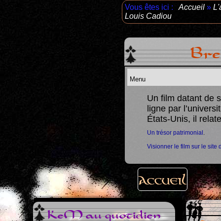
Vous êtes ici :
Accueil
»
L'
Louis Cadiou
Bre
Un film datant de 
ligne par l’univers
 remettre un train âgé sur les rails
.
États-Unis, il rela
Un trésor patrimonial
.
Visionner le film sur le site 
Accueil
KeM au quotidien