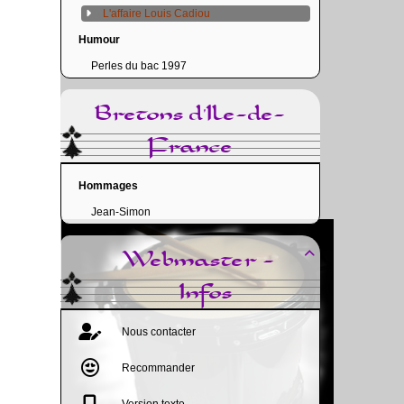
L'affaire Louis Cadiou
Humour
Perles du bac 1997
Bretons d'Ile-de-
France
Hommages
Jean-Simon
Webmaster -

Infos
Nous contacter
Recommander