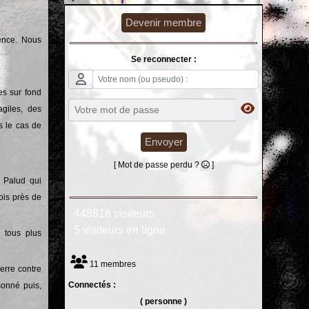
Devenir membre
tence. Nous
Se reconnecter :
es sur fond
giles, des
s le cas de
Envoyer
[ Mot de passe perdu ?
]
 Palud qui
ois près de
448818 visiteurs
5 visiteurs en ligne
 tous plus
11 membres
erre contre
Connectés :
sonné puis,
( personne )