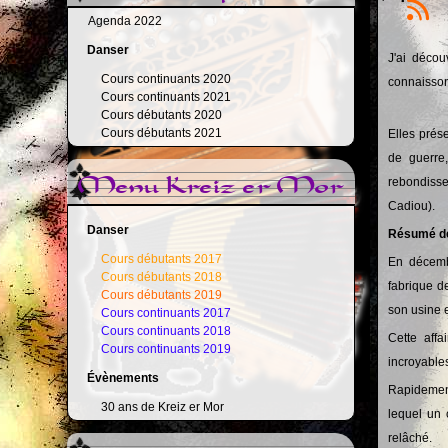
Agenda 2022
Danser
J'ai décou
Cours continuants 2020
connaissons
Cours continuants 2021
Cours débutants 2020
Cours débutants 2021
Elles prés
de guerre
Menu Kreiz er Mor
rebondisse
Cadiou).
Danser
Résumé des
Cours débutants 2017
En décemb
Cours débutants 2018
fabrique d
Cours débutants 2019
son usine 
Cours continuants 2017
Cours continuants 2018
Cette aff
Cours continuants 2019
incroyables
Évènements
Rapidement
30 ans de Kreiz er Mor
lequel un 
relâché.