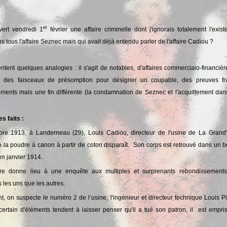
er
vert vendredi 1
février une affaire criminelle dont j'ignorais totalement l'exis
 tous l'affaire Seznec mais qui avait déjà entendu parler de l'affaire Cadiou ?
entent quelques analogies : il s'agit de notables, d'affaires commercialo-financièr
, des faisceaux de présomption pour désigner un coupable, des preuves fra
ments mais une fin différente (la condamnation de Seznec et l'acquittement dan
 faits :
re 1913, à Landerneau (29), Louis Cadiou, directeur de l'usine de La Grand'
e la poudre à canon à partir de coton disparaît. Son corps est retrouvé dans un b
en janvier 1914.
aire donne lieu à une enquête aux multiples et surprenants rebondissements
 les uns que les autres.
, on suspecte le numéro 2 de l’usine, l'ingénieur et directeur technique Louis Pi
certain d'éléments tendent à laisser penser qu'il a tué son patron, il est empri