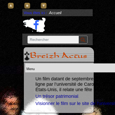
Vous êtes ici :
Accueil
Breizh Actus
Un film datant de septembre 1928 a ét
ligne par l’université de Caroline du S
re un
États-Unis, il relate une fête à Locmari
Un trésor patrimonial
.
Visionner le film sur le site de l'universi