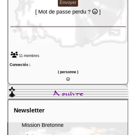
Envoyer
[ Mot de passe perdu ?
]
448696 visiteurs
4 visiteurs en ligne
11 membres
Connectés :
( personne )
A suivre
Newsletter
Mission Bretonne