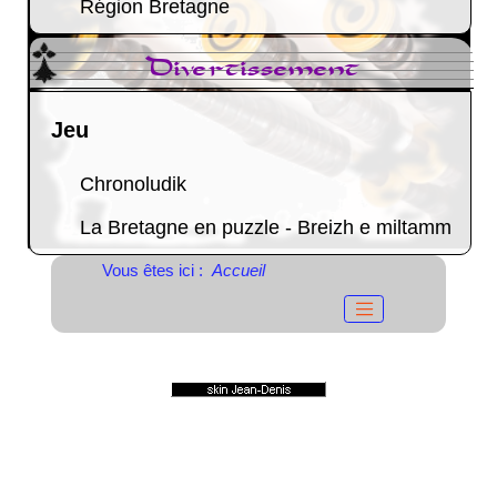
Région Bretagne
Divertissement
Jeu
Chronoludik
La Bretagne en puzzle - Breizh e miltamm
Vous êtes ici :
Accueil
© 2004-2023
Propulsé par GuppY
Sous Licence Libre
CeCILL