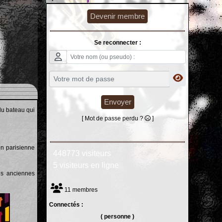
Devenir membre
Se reconnecter :
Envoyer
du bateau qui
[ Mot de passe perdu ?
]
ion parisienne
448773 visiteurs
5 visiteurs en ligne
es anciennes
11 membres
Connectés :
( personne )