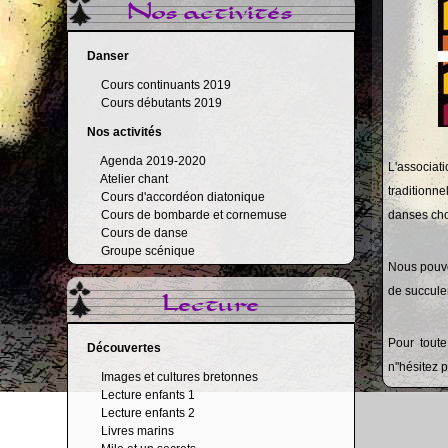
Nos activités
Danser
Cours continuants 2019
Cours débutants 2019
Nos activités
Agenda 2019-2020
L'associa
Atelier chant
traditionn
Cours d'accordéon diatonique
Cours de bombarde et cornemuse
danses ch
Cours de danse
Groupe scénique
Nous pouvon
de succule
Lecture
Pour toute
Découvertes
n''hésitez
Images et cultures bretonnes
Lecture enfants 1
Lecture enfants 2
Livres marins