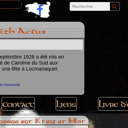
izh Actus
septembre 1928 a été mis en
Championnat d
ité de Caroline du Sud aux
en Bretagne fo
te une fête à Locmariaquer.
Une épreuve insolite 
de l'université
.
Contact
Liens
Livre d
venue sur Kreiz er Mor