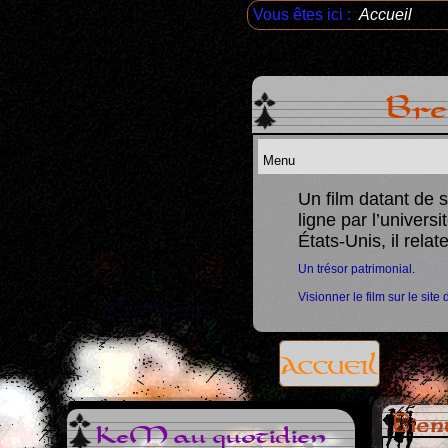
Vous êtes ici :
Accueil
Bre
Un film datant de 
ligne par l’univers
 remettre un train âgé sur les rails
.
États-Unis, il rela
Un trésor patrimonial
.
Visionner le film sur le site 
Accueil
Bien
KeM au quotidien