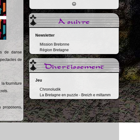
A suivre
Newsletter
Mission Bretonne
Région Bretagne
urs de danse
spectacles de
Divertissement
Jeu
 la fourniture
Chronoludik
rets.
La Bretagne en puzzle - Breizh e miltamm
s proposons,