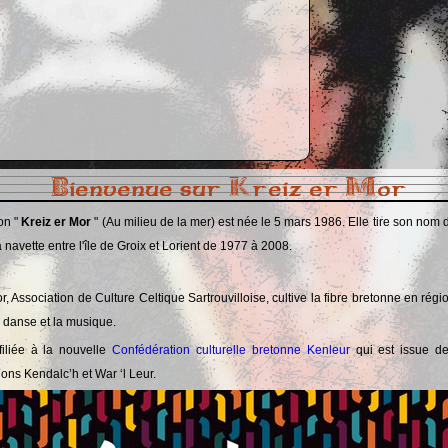
Bienvenue sur Kreiz er Mor
on "
Kreiz er Mor
" (Au milieu de la mer) est née le 5 mars 1986. Elle tire son nom 
la navette entre l'île de Groix et Lorient de 1977 à 2008.
r, Association de Culture Celtique Sartrouvilloise, cultive la fibre bretonne en rég
a danse et la musique.
ffiliée à la nouvelle
Confédération culturelle bretonne Kenleur
qui est issue d
ons Kendalc’h et War ‘l Leur.