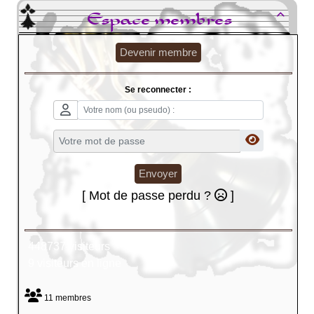
Espace membres

Devenir membre
Se reconnecter :
Envoyer
[ Mot de passe perdu ?
]
448737 visiteurs
9 visiteurs en ligne
11 membres