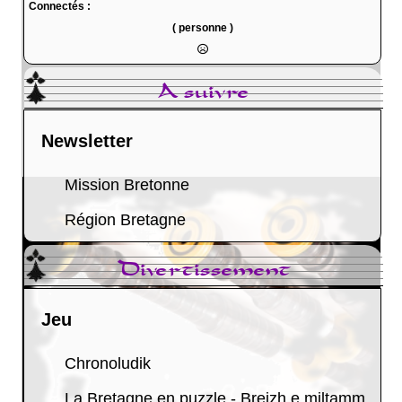
Connectés :
( personne )
A suivre
Newsletter
Mission Bretonne
Région Bretagne
Divertissement
Jeu
Chronoludik
La Bretagne en puzzle - Breizh e miltamm