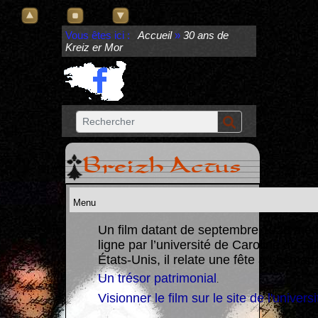
Vous êtes ici :
Accueil
»
30 ans de
Kreiz er Mor
Breizh Actus
Un film datant de septembre 1928 a ét
ligne par l’université de Caroline du S
re un
États-Unis, il relate une fête à Locmari
Un trésor patrimonial
.
Visionner le film sur le site de l'universi