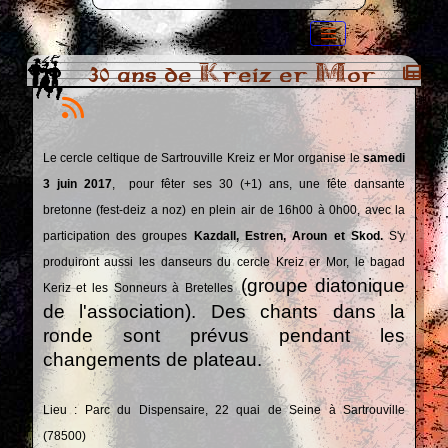
30 ans de Kreiz er Mor
Le cercle celtique de Sartrouville Kreiz er Mor organise le
samedi
3 juin 2017
, pour fêter ses 30 (+1) ans, une fête dansante
bretonne (fest-deiz a noz) en plein air de 16h00 à 0h00, a
vec la
participation des groupes
Kazdall, Estren, Aroun et Skod.
S'y
produiront aussi les danseurs du cercle Kreiz er Mor, le bagad
(groupe diatonique
Keriz et les Sonneurs à Bretelles
de l'association). Des c
hants dans la
ronde sont prévus pendant les
changements de plateau.
Lieu : Parc du Dispensaire, 22 quai de Seine à Sartrouville
(78500)